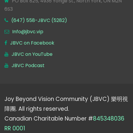
PO Box 825, 4936 Yonge St., North York, ON M2N
6S3
(647) 558-JBVC (5282)
Info@jbvc.vip
JBVC on Facebook
JBVC on YouTube
JBVC Podcast
Joy Beyond Vision Community (JBVC) 樂明視
障團. All rights reserved.
Canadian Charitable Number #
845348036
RR 0001