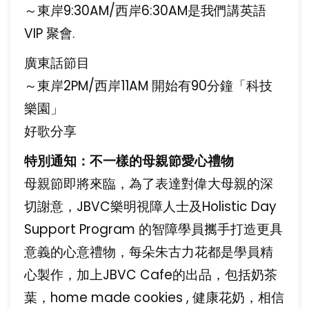
～東岸9:30AM/西岸6:30AM是我們講英語
VIP 聚會.
廣東話節目
～東岸2PM/西岸11AM 開始有90分鐘「科技
樂園」
好歌分享
特別通知：不一樣的母親節愛心禮物
母親節即將來臨，為了表達對偉大母親的深
切謝意，JBVC樂明視障人士及Holistic Day
Support Program 的智障學員𢹂手打造更具
意義的心意禮物，每朵朱古力花都是學員精
心製作，加上JBVC Cafe的出品，包括奶茶
葉，home made cookies , 健康花奶，相信