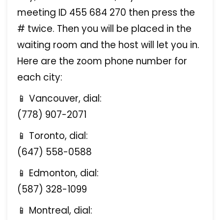
meeting ID 455 684 270 then press the
# twice. Then you will be placed in the
waiting room and the host will let you in.
Here are the zoom phone number for
each city:
📱 Vancouver, dial:
(778) 907-2071
📱 Toronto, dial:
(647) 558-0588
📱 Edmonton, dial:
(587) 328-1099
📱 Montreal, dial: