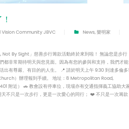
了！
 Vision Community JBVC
News
,
樂明家
th, Not By Sight」慈善步行籌款活動終於來到啦！ 無論您是步行
們都非常期待明天與您見面。因為有您的參與和支持，我們才能
有尊嚴、有目的的人生。 📍 請於明天上午 9:30 到達多倫多
 Church）辦理報到手續。 地址：8 Metropolitan Road,
ighway 401 附近） 🚗 教會設有停車位，現場亦有交通指揮義工協助大
明天不只是一次步行，更是一次愛心的同行； ❤️ 不只是一次籌款