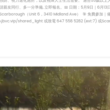
預防、視力退化應對，以及視障人士生活需要。 適合55歲以上
友同行、多一分準備, 立即報名。📅 日期：5月9日｜6月13
Scarborough（Unit 6，3410 Midland Ave） 🎯 免費參加｜
c.vip/shared_light 或致電 647 558 5282 (ext:7) 或Sca