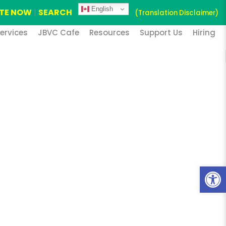
English
TE NOW
|
SEARCH
(Translation Disclaimer)
ervices
JBVC Cafe
Resources
Support Us
Hiring
Open