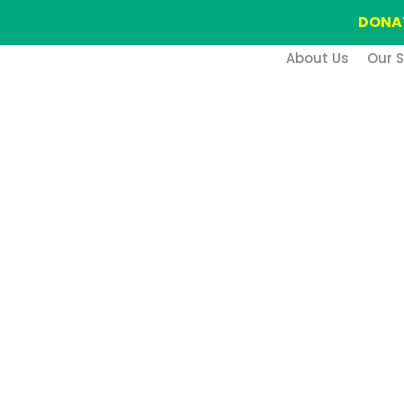
DONA
About Us
Our S