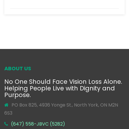
ABOUT US
No One Should Face Vision Loss Alone.
Helping People Live with Dignity and
Purpose.
PO Box 825, 4936 Yonge St., North York, ON M2N
6S3
(647) 558-JBVC (5282)