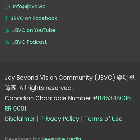
Info@jbvc.vip
JBVC on Facebook
JBVC on YouTube
JBVC Podcast
Joy Beyond Vision Community (JBVC) 樂明視
障團. All rights reserved.
Canadian Charitable Number #
845348036
RR 0001
Disclaimer
|
Privacy Policy
|
Terms of Use
Developed by:
Newspice Media