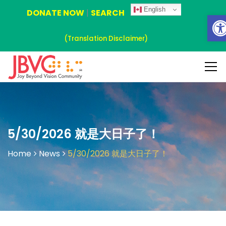
English
DONATE NOW
|
SEARCH
Ope
(Translation Disclaimer)
5/30/2026 就是大日子了！
Home
News
5/30/2026 就是大日子了！