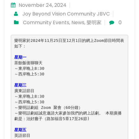
November 24, 2024
Joy Beyond Vision Community JBVC
Community Events
,
News
,
樂明家
0
樂明家於2024年11月25日至12月1日的網上Zoom節目時間表
如下：

星期一
茶餘飯後聊聊天

～東岸晚上8:30

～西岸晚上5:30

星期三
廣東話節目

～東岸晚上8:30

～西岸晚上5:30

～樂明話劇組 Zoom 聚會（60分鐘）

～樂明話劇組誠意邀請大家參加我們的網上話劇。 本期廣播
劇是：治好癱子（路加福音5章17至26節)

星期五
英語節目
