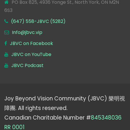
PO Box 825, 4936 Yonge St., North York, ON M2N
6S3
(647) 558-JBVC (5282)
Info@jbvc.vip
JBVC on Facebook
JBVC on YouTube
JBVC Podcast
Joy Beyond Vision Community (JBVC) 樂明視
障團. All rights reserved.
Canadian Charitable Number #
845348036
RR 0001