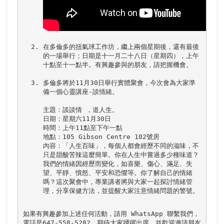
在多倫多的扭氣球工作坊，繼上兩個星期後，還有最後
的一場舉行；日期是十一月二十八日（星期四），上午
多倫多將於11月30日舉行實體聚會，今次會為大家準
備一個心靈講座-談情緒。

主題：談談情 ，道人生。

日期：星期六11月30日

時間：上午11點至下午一點

地點：105 Gibson Centre 102號房

內容：「人生百味」，每個人都會經歷不同的滋味，不
只是甜酸苦辣這麼簡單。你在人生中嘗過多少種味道？
我們的情緒因經歷而變化，如喜樂、傷心、滿足、失
望、平靜、憤怒、平安和恐懼等。你了解自己的情緒
嗎？這次聚會中，專業講者將與大家一起探討情緒管
如果有興趣參加上述任何活動，請用 WhatsApp 聯繫我們，
電話是647-558-5282。期待大家踴躍出席，並歡迎邀請朋友