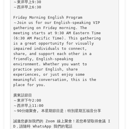
～東岸早上9:30

～西岸早上6:30

Friday Morning English Program

～Join us for our English-speaking VIP 

gathering on Friday morning. The 

meeting starts at 9:30 AM Eastern Time 

(6:30 AM Pacific Time). This gathering 

is a great opportunity for visually 

impaired individuals to connect, 

share, and support each other in a 

friendly, English-speaking 

environment. Whether you want to 

practice your English, share 

experiences, or just enjoy some 

meaningful conversation, this is the 

place for you.

廣東話節目

～東岸下午2:00

～西岸早上11:00

～90分鐘聚會, 本星期節目是：特別星期五福音分享

誠邀您參加我們的 Zoom 線上聚會！若您希望取得會議 I
D，請隨時 WhatsApp 我們的電話 
