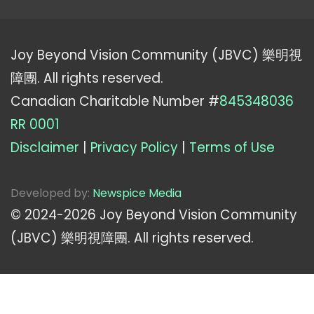
Joy Beyond Vision Community (JBVC) 樂明視
障團. All rights reserved.
Canadian Charitable Number #
845348036
RR 0001
Disclaimer
|
Privacy Policy
|
Terms of Use
Developed by:
Newspice Media
© 2024-
2026
Joy Beyond Vision Community
(JBVC) 樂明視障團. All rights reserved.