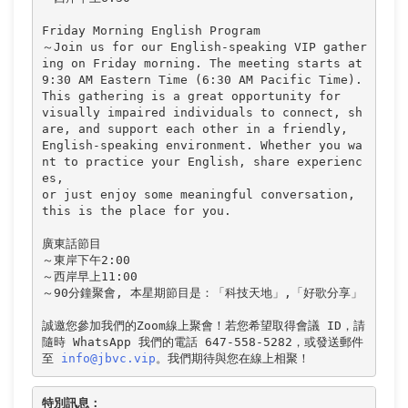
Friday Morning English Program

～Join us for our English-speaking VIP gather
ing on Friday morning. The meeting starts at 

9:30 AM Eastern Time (6:30 AM Pacific Time). 
This gathering is a great opportunity for 

visually impaired individuals to connect, sh
are, and support each other in a friendly, 

English-speaking environment. Whether you wa
nt to practice your English, share experienc
es, 

or just enjoy some meaningful conversation, 
this is the place for you.

廣東話節目

～東岸下午2:00

～西岸早上11:00

～90分鐘聚會, 本星期節目是：「科技天地」,「好歌分享」

誠邀您參加我們的Zoom線上聚會！若您希望取得會議 ID，請
隨時 WhatsApp 我們的電話 647-558-5282，或發送郵件
至 
info@jbvc.vip
。我們期待與您在線上相聚！
特別訊息：