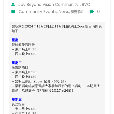
Joy Beyond Vision Community JBVC
Community Events
,
News
,
樂明家
0
樂明家於2024年10月28日至11月3日的網上Zoom節目時間表
如下：

星期一
茶餘飯後聊聊天

～東岸晚上8:30

～西岸晚上5:30

星期三
廣東話節目

～東岸晚上8:30

～西岸晚上5:30

～樂明話劇組 Zoom 聚會（60分鐘）

～樂明話劇組誠意邀請大家參加我們的網上話劇。 本期廣播
劇是：治好癱子（路加福音5章17至26節)

星期五
英語節目

～東岸早上9:30

～西岸早上6:30
