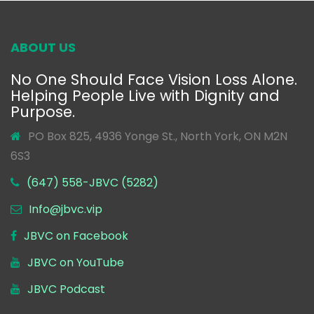
ABOUT US
No One Should Face Vision Loss Alone.
Helping People Live with Dignity and
Purpose.
PO Box 825, 4936 Yonge St., North York, ON M2N
6S3
(647) 558-JBVC (5282)
Info@jbvc.vip
JBVC on Facebook
JBVC on YouTube
JBVC Podcast