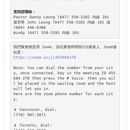
查詢請聯絡：
Pastor Danny Leung (647) 558-5282 內線 101 

溫哥華 John Leung (647) 558-5282 內線 102 或 
(604) 446-6386

我們聚會都是用 Zoom, 請在聚會時間前5分鐘進入。Zoom連
https://zoom.us/j/455684270
Note: You can dial the number from your cit
y, once connected, key in the meeting ID 455 
684 270 then press the # twice. then you wil
l be placed in the waiting room and the host 
will let you in.

here are the zoom phone number for each cit
y: 

📱 Vancouver, dial:

(778) 907-2071 

📱 Toronto, dial:
