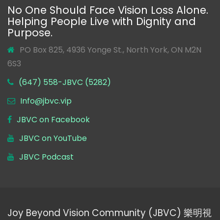
No One Should Face Vision Loss Alone.
Helping People Live with Dignity and
Purpose.
PO Box 825, 4936 Yonge St., North York, ON M2N
6S3
(647) 558-JBVC (5282)
Info@jbvc.vip
JBVC on Facebook
JBVC on YouTube
JBVC Podcast
Joy Beyond Vision Community (JBVC) 樂明視