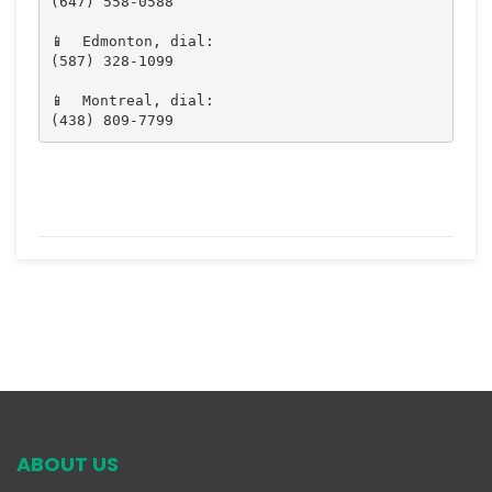
(647) 558-0588 

📱  Edmonton, dial:

(587) 328-1099

📱  Montreal, dial:

(438) 809-7799
ABOUT US