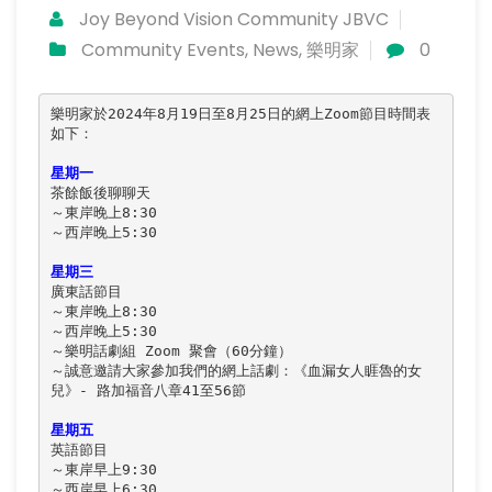
Joy Beyond Vision Community JBVC
Community Events
,
News
,
樂明家
0
樂明家於2024年8月19日至8月25日的網上Zoom節目時間表
如下：

星期一
茶餘飯後聊聊天

～東岸晚上8:30

～西岸晚上5:30

星期三
廣東話節目

～東岸晚上8:30

～西岸晚上5:30

～樂明話劇組 Zoom 聚會（60分鐘）

～誠意邀請大家參加我們的網上話劇：《血漏女人睚魯的女
兒》- 路加福音八章41至56節

星期五
英語節目

～東岸早上9:30

～西岸早上6:30
