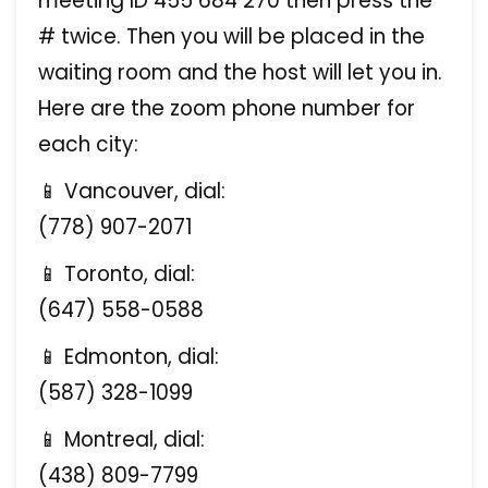
meeting ID 455 684 270 then press the
# twice. Then you will be placed in the
waiting room and the host will let you in.
Here are the zoom phone number for
each city:
📱 Vancouver, dial:
(778) 907-2071
📱 Toronto, dial:
(647) 558-0588
📱 Edmonton, dial:
(587) 328-1099
📱 Montreal, dial:
(438) 809-7799