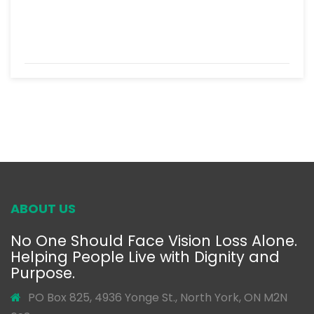
ABOUT US
No One Should Face Vision Loss Alone.
Helping People Live with Dignity and
Purpose.
PO Box 825, 4936 Yonge St., North York, ON M2N