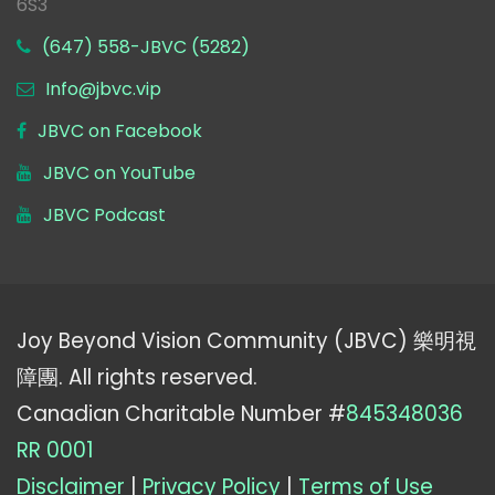
6S3
(647) 558-JBVC (5282)
Info@jbvc.vip
JBVC on Facebook
JBVC on YouTube
JBVC Podcast
Joy Beyond Vision Community (JBVC) 樂明視
障團. All rights reserved.
Canadian Charitable Number #
845348036
RR 0001
Disclaimer
|
Privacy Policy
|
Terms of Use