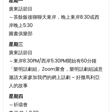
星期一
廣東話節目
～茶餘飯後聊聊天東岸，晚上東岸8:30或西
岸晚上5:30
圖書俱樂部
星期三
廣東話節目
～東岸8:30PM/西岸5:30PM開始有60分鐘
「樂明話劇組」Zoom聚會，樂明話劇組誠意
邀請大家參加我們的網上話劇 – 好撒馬利亞
人的故事
星期四
～祈禱會