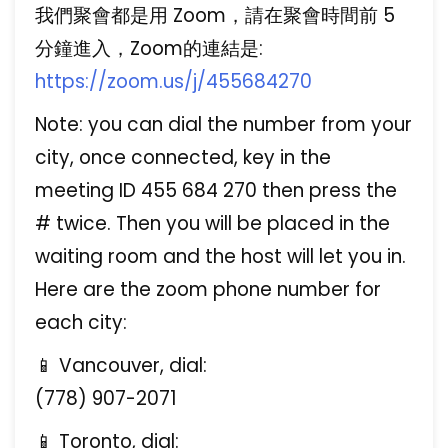
我們聚會都是用 Zoom，請在聚會時間前 5
分鐘進入，Zoom的連結是:
https://zoom.us/j/455684270
Note: you can dial the number from your
city, once connected, key in the
meeting ID 455 684 270 then press the
# twice. Then you will be placed in the
waiting room and the host will let you in.
Here are the zoom phone number for
each city:
📱 Vancouver, dial:
(778) 907-2071
📱 Toronto, dial: