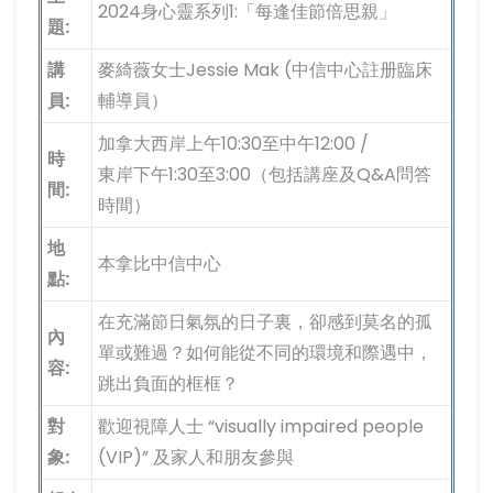
2024身心靈系列1:「每逢佳節倍思親」
題:
講
麥綺薇女士Jessie Mak (中信中心註册臨床
員:
輔導員）
加拿大西岸上午10:30至中午12:00 /
時
東岸下午1:30至3:00（包括講座及Q&A問答
間:
時間）
地
本拿比中信中心
點:
在充滿節日氣氛的日子裏，卻感到莫名的孤
內
單或難過？如何能從不同的環境和際遇中，
容:
跳出負面的框框？
對
歡迎視障人士 “visually impaired people
象:
(VIP)” 及家人和朋友參與