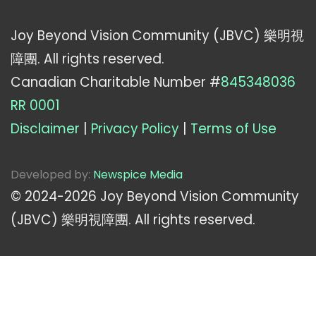
Joy Beyond Vision Community (JBVC) 樂明視
障團. All rights reserved.
Canadian Charitable Number #
845348036
RR 0001
Disclaimer
|
Privacy Policy
|
Terms of Use
Developed by:
Newspice Media
© 2024-
2026
Joy Beyond Vision Community
(JBVC) 樂明視障團. All rights reserved.