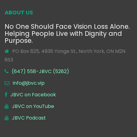
ABOUT US
No One Should Face Vision Loss Alone.
Helping People Live with Dignity and
Purpose.
PO Box 825, 4936 Yonge St., North York, ON M2N
6S3
(647) 558-JBVC (5282)
Info@jbvc.vip
JBVC on Facebook
JBVC on YouTube
JBVC Podcast