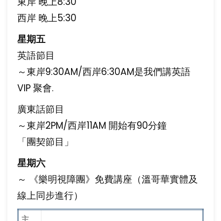
東岸 晚上8:30
西岸 晚上5:30
星期五
英語節目
～東岸9:30AM/西岸6:30AM是我們講英語
VIP 聚會.
廣東話節目
～東岸2PM/西岸11AM 開始有90分鐘
「團契節目」
星期六
～ 《樂明視障團》免費講座（溫哥華實體及
線上同步進行）
主