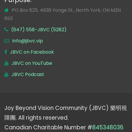
PO Box 825, 4936 Yonge St., North York, ON M2N
6S3
(647) 558-JBVC (5282)
Info@jbvc.vip
JBVC on Facebook
JBVC on YouTube
JBVC Podcast
Joy Beyond Vision Community (JBVC) 樂明視
障團. All rights reserved.
Canadian Charitable Number #
845348036