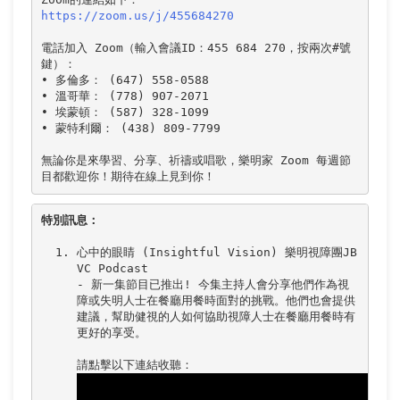
https://zoom.us/j/455684270
電話加入 Zoom（輸入會議ID：455 684 270，按兩次#號
鍵）：

• 多倫多： (647) 558-0588

• 溫哥華： (778) 907-2071

• 埃蒙頓： (587) 328-1099

• 蒙特利爾： (438) 809-7799

無論你是來學習、分享、祈禱或唱歌，樂明家 Zoom 每週節
特別訊息：
心中的眼睛 (Insightful Vision) 樂明視障團JB
VC Podcast

- 新一集節目已推出! 今集主持人會分享他們作為視
障或失明人士在餐廳用餐時面對的挑戰。他們也會提供
建議，幫助健視的人如何協助視障人士在餐廳用餐時有
更好的享受。
