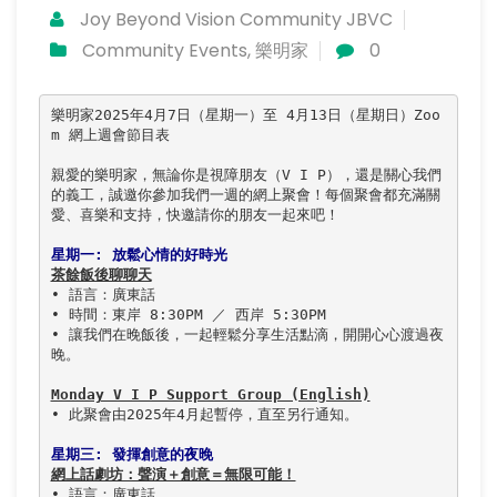
Joy Beyond Vision Community JBVC
Community Events
,
樂明家
0
樂明家2025年4月7日（星期一）至 4月13日（星期日）Zoo
m 網上週會節目表

親愛的樂明家，無論你是視障朋友（V I P），還是關心我們
的義工，誠邀你參加我們一週的網上聚會！每個聚會都充滿關
愛、喜樂和支持，快邀請你的朋友一起來吧！

星期一: 放鬆心情的好時光
茶餘飯後聊聊天
• 語言：廣東話

• 時間：東岸 8:30PM ／ 西岸 5:30PM

• 讓我們在晚飯後，一起輕鬆分享生活點滴，開開心心渡過夜
晚。

Monday V I P Support Group (English)
• 此聚會由2025年4月起暫停，直至另行通知。

星期三: 發揮創意的夜晚
網上話劇坊：聲演＋創意＝無限可能！
• 語言：廣東話
