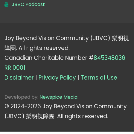
JBVC Podcast
Joy Beyond Vision Community (JBVC) 樂明視
障團. All rights reserved.
Canadian Charitable Number #
845348036
RR 0001
Disclaimer
|
Privacy Policy
|
Terms of Use
Developed by:
Newspice Media
© 2024-
2026
Joy Beyond Vision Community
(JBVC) 樂明視障團. All rights reserved.