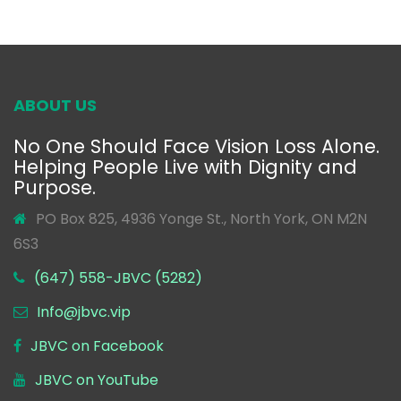
ABOUT US
No One Should Face Vision Loss Alone.
Helping People Live with Dignity and
Purpose.
PO Box 825, 4936 Yonge St., North York, ON M2N
6S3
(647) 558-JBVC (5282)
Info@jbvc.vip
JBVC on Facebook
JBVC on YouTube