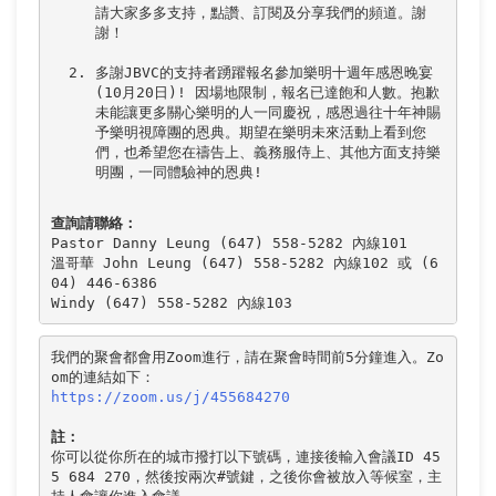
請大家多多支持，點讚、訂閱及分享我們的頻道。謝
多謝JBVC的支持者踴躍報名參加樂明十週年感恩晚宴 
(10月20日)! 因場地限制，報名已達飽和人數。抱歉
未能讓更多關心樂明的人一同慶祝，感恩過往十年神賜
予樂明視障團的恩典。期望在樂明未來活動上看到您
們，也希望您在禱告上、義務服侍上、其他方面支持樂
查詢請聯絡：
Pastor Danny Leung (647) 558-5282 內線101 

溫哥華 John Leung (647) 558-5282 內線102 或 (6
04) 446-6386 

Windy (647) 558-5282 內線103
我們的聚會都會用Zoom進行，請在聚會時間前5分鐘進入。Zo
https://zoom.us/j/455684270
註：
你可以從你所在的城市撥打以下號碼，連接後輸入會議ID 45
5 684 270，然後按兩次#號鍵，之後你會被放入等候室，主