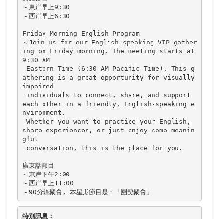
～東岸早上9:30

～西岸早上6:30

Friday Morning English Program

～Join us for our English-speaking VIP gather
ing on Friday morning. The meeting starts at 
9:30 AM

 Eastern Time (6:30 AM Pacific Time). This g
athering is a great opportunity for visually 
impaired

 individuals to connect, share, and support 
each other in a friendly, English-speaking e
nvironment. 

 Whether you want to practice your English, 
share experiences, or just enjoy some meanin
gful

 conversation, this is the place for you.

廣東話節目

～東岸下午2:00

～西岸早上11:00

～90分鐘聚會, 本星期節目是：「團契聚會」
特別訊息：