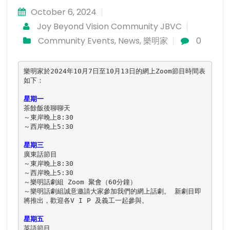
October 6, 2024
Joy Beyond Vision Community JBVC
Community Events
,
News
,
樂明家
0
樂明家於2024年10月7日至10月13日的網上Zoom節目時間表
如下：

星期一
茶餘飯後聊聊天

～東岸晚上8:30

～西岸晚上5:30

星期三
廣東話節目

～東岸晚上8:30

～西岸晚上5:30

～樂明話劇組 Zoom 聚會（60分鐘）

～樂明話劇組誠意邀請大家參加我們的網上話劇。 新劇目即
將推出，歡迎各V I P 及義工一起參與。

星期五
英語節目
