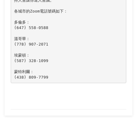
持人會讓你進入會議。

各城市的Zoom電話號碼如下：

多倫多： 

(647) 558-0588 

溫哥華： 

(778) 907-2071 

埃蒙頓： 

(587) 328-1099 

蒙特利爾： 

(438) 809-7799